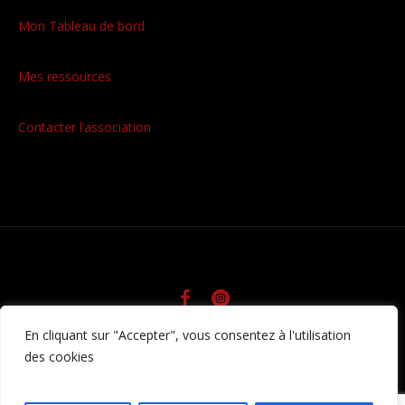
Mon Tableau de bord
Mes ressources
Contacter l’association
En cliquant sur "Accepter", vous consentez à l'utilisation
/ © Fatrat85 • Tous droits
Politique de confidentialité
des cookies
réservés • Réalisation Agence web Pulse
Communication