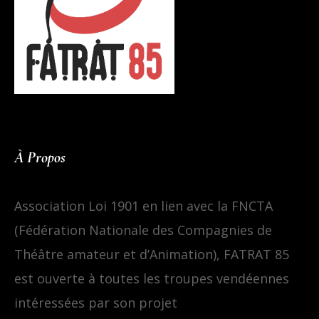
À Propos
Association Loi 1901 en lien avec la FNCTA
(Fédération Nationale des Compagnies de
Théâtre amateur et d’Animation), FATRAT 85
est ouverte à toutes les troupes vendéennes
intéressées par son projet