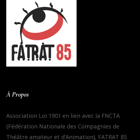
À Propos
Association Loi 1901 en lien avec la FNCTA
(Fédération Nationale des Compagnies de
Théâtre amateur et d’Animation), FATRAT 85