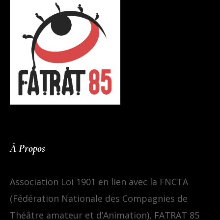
À Propos
Association Loi 1901 en lien avec la FNCTA
(Fédération Nationale des Compagnies de
Théâtre amateur et d’Animation), FATRAT 85