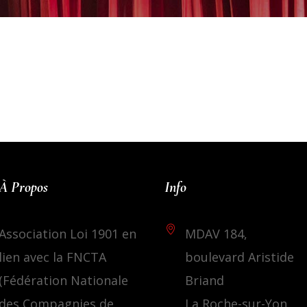
À Propos
Info
Association Loi 1901 en
MDAV 184,
lien avec la FNCTA
boulevard Aristide
(Fédération Nationale
Briand
des Compagnies de
La Roche-sur-Yon