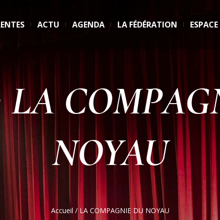
RENTES
ACTU
AGENDA
LA FÉDÉRATION
ESPACE
:
LA COMPAG
NOYAU
Accueil
/
LA COMPAGNIE DU NOYAU