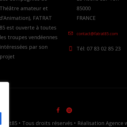
Théâtre amateur et
85000
d’Animation), FATRAT
FRANCE
85 est ouverte à toutes
contact@fatrat85.com
les troupes vendéennes
intéressées par son
Tél: 07 83 02 85 23
projet
atrat85 • Tous droits réservés • Réalisation Agenc