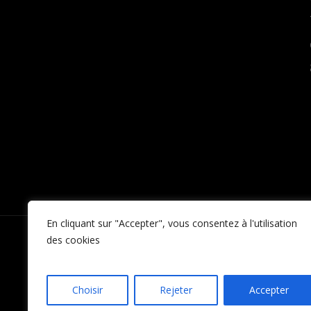
En cliquant sur "Accepter", vous consentez à l'utilisation
des cookies
Choisir
Rejeter
Accepter
/ © F
Politique de confidentialité