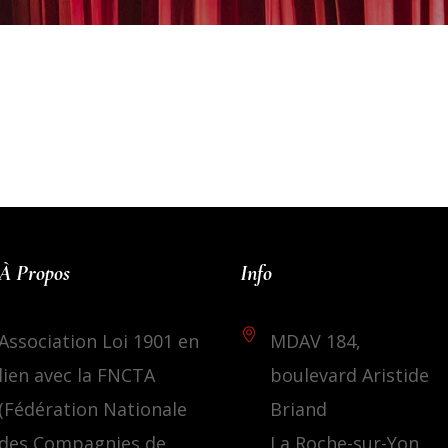
À Propos
Info
Association Loi 1901 en
MDAV 184,
lien avec la FNCTA
boulevard Aristide
(Fédération Nationale
Briand
des Compagnies de
La Roche-sur-Yon