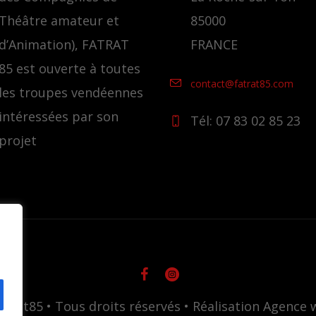
Théâtre amateur et
85000
d’Animation), FATRAT
FRANCE
85 est ouverte à toutes
contact@fatrat85.com
les troupes vendéennes
intéressées par son
Tél: 07 83 02 85 23
projet
atrat85 • Tous droits réservés • Réalisation Agenc