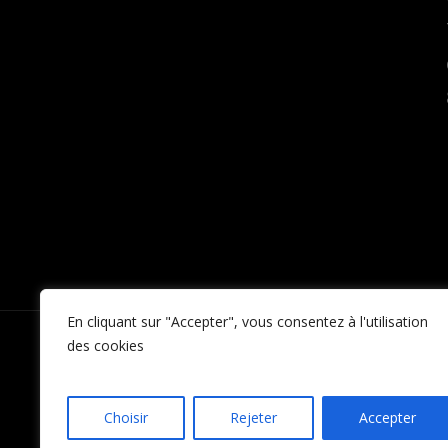
En cliquant sur "Accepter", vous consentez à l'utilisation
des cookies
Choisir
Rejeter
Accepter
/ © F
Politique de confidentialité