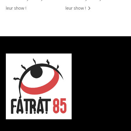
leur show !
leur show !