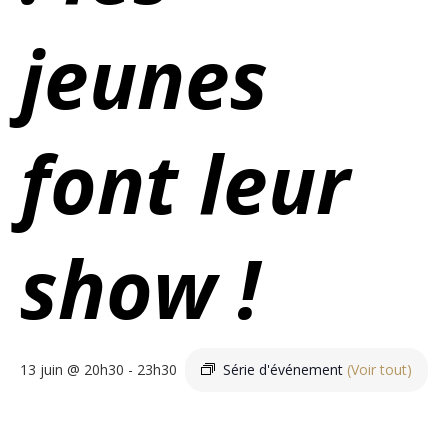
jeunes
font leur
show !
13 juin @ 20h30
-
23h30
Série d'événement
(Voir tout)