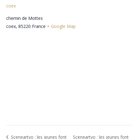
coex
chemin de Mottes
coex
,
85220
France
+ Google Map
Sceneartyo : les jeunes font
Sceneartyo : les jeunes font