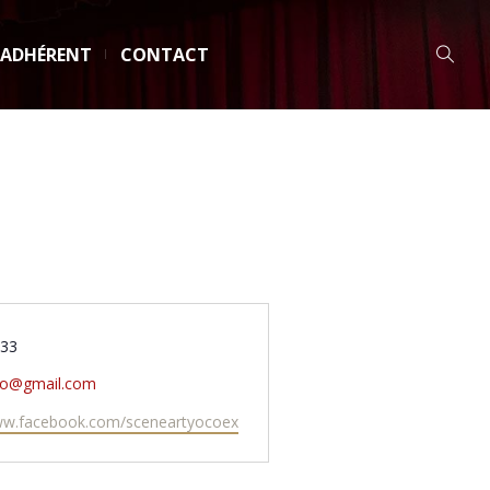
 ADHÉRENT
CONTACT
e
333
yo@gmail.com
www.facebook.com/sceneartyocoex