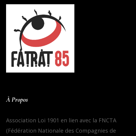
À Propos
Association Loi 1901 en lien avec la FNCTA
(Fédération Nationale des Compagnies de