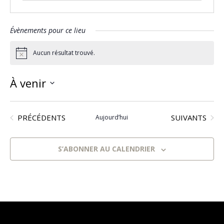
Évènements pour ce lieu
Aucun résultat trouvé.
Notice
À venir
Sélectionnez
ÉVÈNEMENTS
ÉVÈNEMENTS
une
PRÉCÉDENTS
SUIVANTS
Aujourd’hui
date.
S’ABONNER AU CALENDRIER