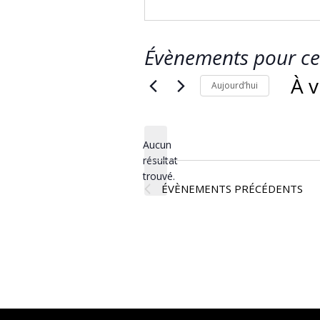
Évènements pour ce 
À v
Aujourd’hui
Séle
une
Aucun
date
résultat
Notice
trouvé.
ÉVÈNEMENTS
PRÉCÉDENTS