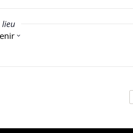
lieu
enir
ctionnez
.