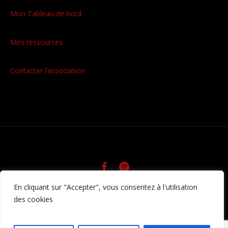
Mon Tableau de bord
Mes ressources
Contacter l’association
En cliquant sur "Accepter", vous consentez à l'utilisation
/ © Fatrat85 • Tous droits
Politique de confidentialité
des cookies
réservés • Réalisation Agence web Pulse
Communication