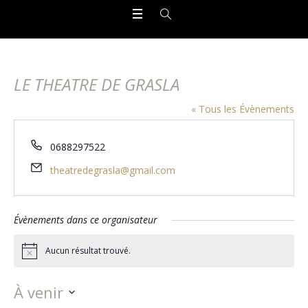
LE THEATRE DE GRASLA
« Tous les Évènements
Téléphone
0688297522
Email
theatredegrasla@gmail.com
Évènements dans ce organisateur
Aucun résultat trouvé.
Notice
À venir