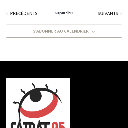
Sélectionnez
ÉVÈNEMENTS
ÉVÈNEMENTS
une
PRÉCÉDENTS
SUIVANTS
Aujourd’hui
date.
S’ABONNER AU CALENDRIER