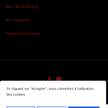
Mon Tableau de bord
Mes ressources
Contacter l’association
En cliquant sur "Accepter", vous consentez à l'utilisation
/ © Fatrat85 • Tous droits
Politique de confidentialité
des cookies
réservés • Réalisation Agence web Pulse
Communication