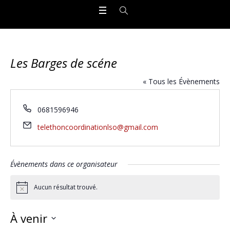
Les Barges de scéne
« Tous les Évènements
Téléphone
0681596946
Email
telethoncoordinationlso@gmail.com
Évènements dans ce organisateur
Aucun résultat trouvé.
Notice
À venir