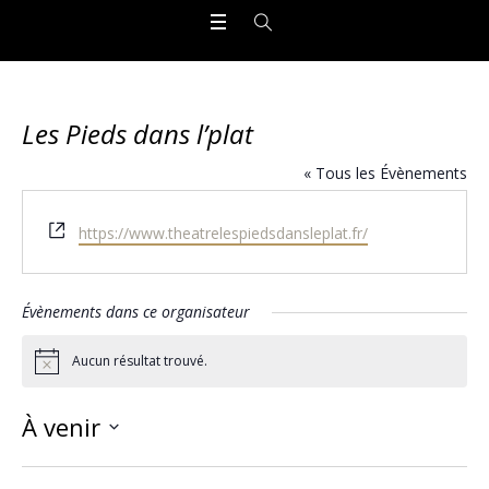
Les Pieds dans l’plat
« Tous les Évènements
Site
https://www.theatrelespiedsdansleplat.fr/
web
Évènements dans ce organisateur
Aucun résultat trouvé.
Notice
À venir
Sélectionnez