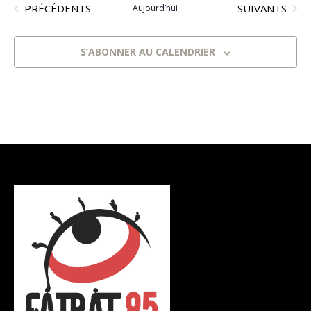
ÉVÈNEMENTS
ÉVÈNEMENTS
une
PRÉCÉDENTS
SUIVANTS
Aujourd’hui
date.
S’ABONNER AU CALENDRIER