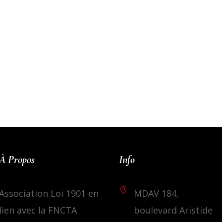
À Propos
Info
Association Loi 1901 en
MDAV 184,
lien avec la FNCTA
boulevard Aristide