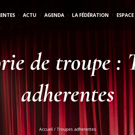
RENTES
ACTU
AGENDA
LA FÉDÉRATION
ESPACE
rie de troupe :
adherentes
Accueil
/
Troupes adherentes