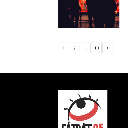
1
2
…
10