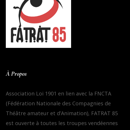
À Propos
Association Loi 1901 en lien avec la FNCTA
(Fédération Nationale des Compagnies de
Théâtre amateur et d’Animation), FATRAT 85
est ouverte à toutes les troupes vendéennes